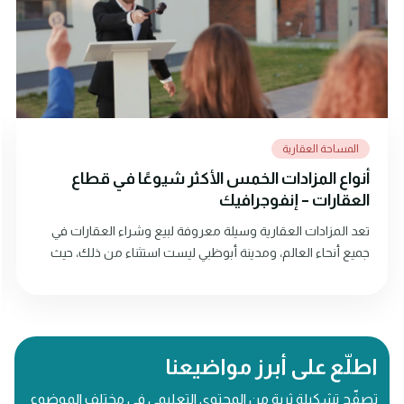
المساحة العقارية
أنواع المزادات الخمس الأكثر شيوعًا في قطاع
العقارات – إنفوجرافيك
تعد المزادات العقارية وسيلة معروفة لبيع وشراء العقارات في
جميع أنحاء العالم، ومدينة أبوظبي ليست استثناء من ذلك، حيث
توفر المزادات للمشترين فرصة فريدة لشراء العقارات بأسعار
تنافسية، بينما يمكن للبائعين الاستفادة من عملية بيع تمتاز
بالشفافية والفاعلية. وتستعرض هذه المقالة الأنواع الخمسة
للمزادات العقارية وكيفية إقامتها في أبوظبي.
اطلّع على أبرز مواضيعنا
تصفّح تشكيلة ثرية من المحتوى التعليمي في مختلف الموضوع